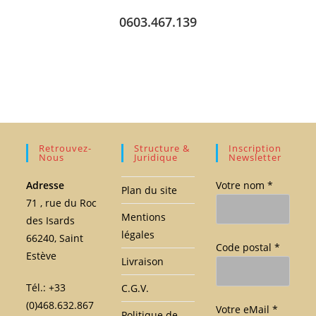
0603.467.139
Retrouvez-
Structure &
Inscription
Nous
Juridique
Newsletter
Adresse
Votre nom *
Plan du site
71 , rue du Roc
Mentions
des Isards
légales
66240, Saint
Code postal *
Estève
Livraison
Tél.: +33
C.G.V.
(0)468.632.867
Votre eMail *
Politique de