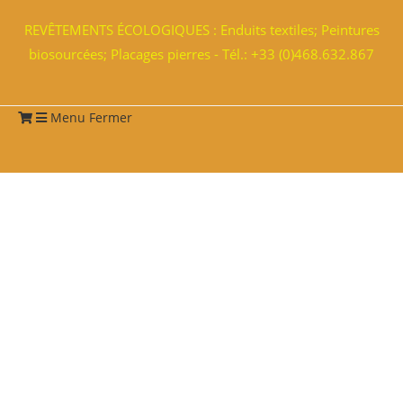
REVÊTEMENTS ÉCOLOGIQUES : Enduits textiles; Peintures
biosourcées; Placages pierres - Tél.: +33 (0)468.632.867
Menu
Fermer