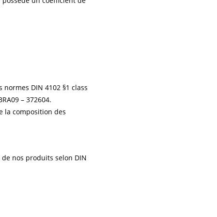
e possède un coefficient de
les normes DIN 4102 §1 class
– BRA09 – 372604.
de la composition des
ce de nos produits selon DIN