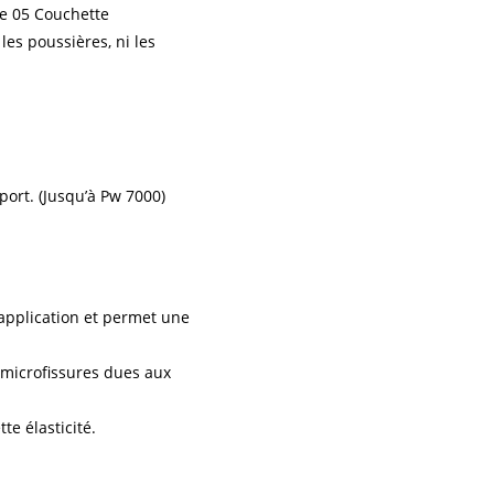
es poussières, ni les
pport. (Jusqu’à Pw 7000)
’application et permet une
x microfissures dues aux
te élasticité.