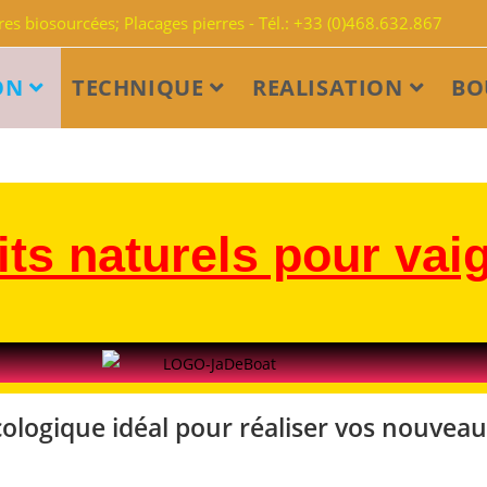
s biosourcées; Placages pierres - Tél.: +33 (0)468.632.867
ON
TECHNIQUE
REALISATION
BO
ts naturels pour vai
écologique idéal pour réaliser vos nouveau