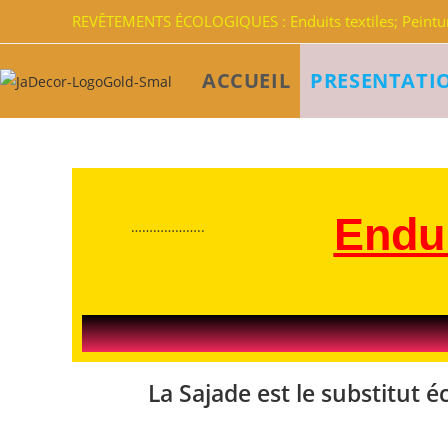
REVÊTEMENTS ÉCOLOGIQUES : Enduits textiles; Peinture
ACCUEIL
PRESENTATI
Endui
………………..
La Sajade est le substitut 