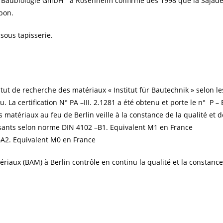
 für Baubiologie GmbH “ à Rosenheim confirme dès 1998 que la Sajad
 bon.
 sous tapisserie.
stitut de recherche des matériaux « Institut für Bautechnik » selon 
. La certification N° PA –III. 2.1281 a été obtenu et porte le n° P 
matériaux au feu de Berlin veille à la constance de la qualité et 
sants selon norme DIN 4102 –B1. Equivalent M1 en France
–A2. Equivalent M0 en France
atériaux (BAM) à Berlin contrôle en continu la qualité et la constan