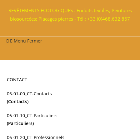
REVÊTEMENTS ÉCOLOGIQUES : Enduits textiles; Peintures
biosourcées; Placages pierres - Tél.: +33 (0)468.632.867
Menu
Fermer
CONTACT
06-01-00_CT-Contacts
(Contacts)
06-01-10_CT-Particuliers
(Particuliers)
06-01-20_CT-Professionnels