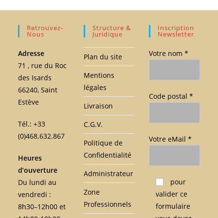
Retrouvez-
Structure &
Inscription
Nous
Juridique
Newsletter
Adresse
Votre nom *
Plan du site
71 , rue du Roc
Mentions
des Isards
légales
66240, Saint
Code postal *
Estève
Livraison
Tél.: +33
C.G.V.
(0)468.632.867
Votre eMail *
Politique de
Confidentialité
Heures
d’ouverture
Administrateur
Veuillez laisser ce c
pour
Du lundi au
Zone
valider ce
vendredi :
Professionnels
formulaire
8h30–12h00 et