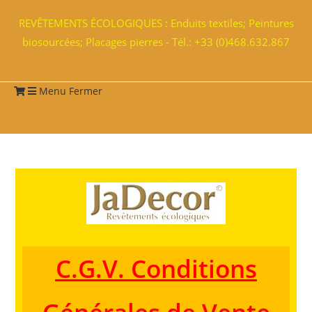
REVÊTEMENTS ÉCOLOGIQUES : Enduits textiles; Peintures
biosourcées; Placages pierres - Tél.: +33 (0)468.632.867
Menu
Fermer
C.G.V. Conditions