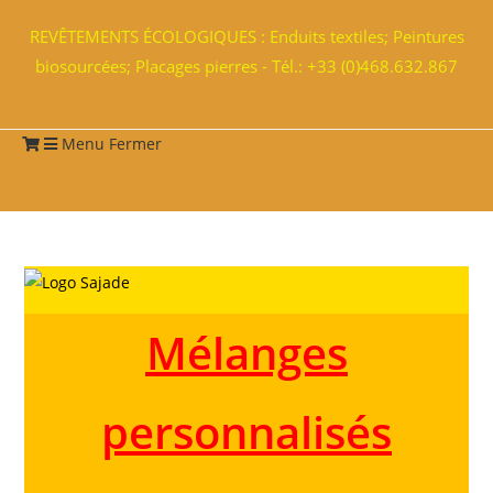
REVÊTEMENTS ÉCOLOGIQUES : Enduits textiles; Peintures
biosourcées; Placages pierres - Tél.: +33 (0)468.632.867
Menu
Fermer
Mélanges
personnalisés