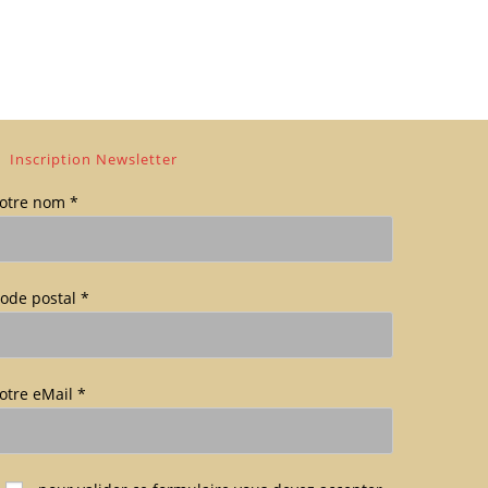
Inscription Newsletter
otre nom *
ode postal *
otre eMail *
euillez laisser ce champ vide.