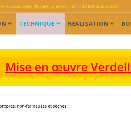
s biosourcées; Placages pierres - Tél.: +33 (0)468.632.867
ON
TECHNIQUE
REALISATION
BO
Mise en œuvre Verdel
 propres, non-farineuses et sèches :
…