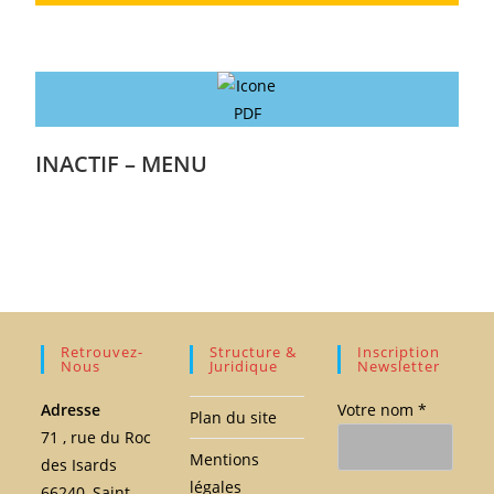
INACTIF – MENU
Retrouvez-
Structure &
Inscription
Nous
Juridique
Newsletter
Adresse
Votre nom *
Plan du site
71 , rue du Roc
Mentions
des Isards
légales
66240, Saint