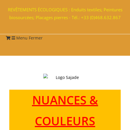
REVÊTEMENTS ÉCOLOGIQUES : Enduits textiles; Peintures
biosourcées; Placages pierres - Tél.: +33 (0)468.632.867
Menu
Fermer
NUANCES &
COULEURS