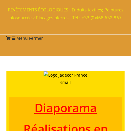
REVÊTEMENTS ÉCOLOGIQUES : Enduits textiles; Peintures
biosourcées; Placages pierres - Tél.: +33 (0)468.632.867
Menu
Fermer
Diaporama
Réalisations en