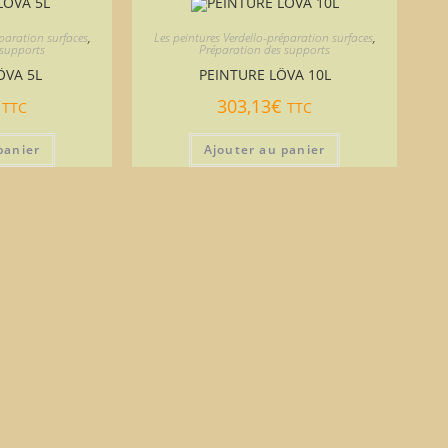
éparation surfaces
,
Les peintures Verdello-préparation surfaces
,
 supports
Préparation des supports
ÖVA 5L
PEINTURE LÖVA 10L
303,13
€
TTC
TTC
panier
Ajouter au panier