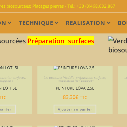
s biosourcées; Placages pierres - Tél.: +33 (0)468.632.867
ON
TECHNIQUE
REALISATION
BO
osourcées
Préparation surfaces
éparation surfaces
,
Les peintures Verdello-préparation surfaces
,
L
 supports
Préparation des supports
 LÖTI 5L
PEINTURE LÖVA 2,5L
83,30
€
TTC
TTC
panier
Ajouter au panier