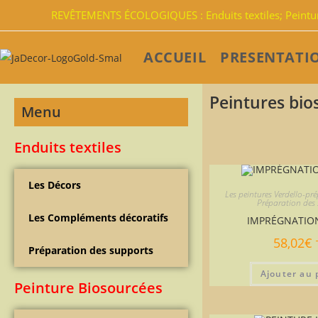
REVÊTEMENTS ÉCOLOGIQUES : Enduits textiles; Peinture
ACCUEIL
PRESENTATI
Peintures bi
Menu
Enduits textiles
Les Décors
Les peintures Verdello-pr
Préparation des
Les Compléments décoratifs
IMPRÉGNATION
58,02
€
Préparation des supports
Ajouter au 
Peinture Biosourcées