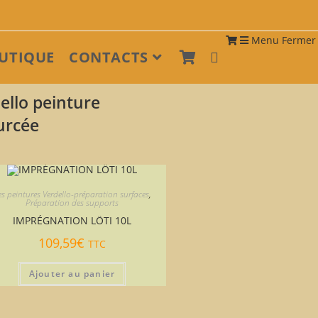
Menu
Fermer
UTIQUE
CONTACTS
es peintures Verdello-préparation surfaces
,
Préparation des supports
IMPRÉGNATION LÖTI 10L
109,59
€
TTC
Ajouter au panier