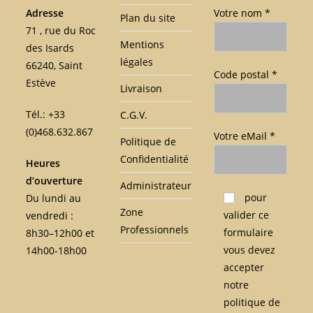
Adresse
Votre nom *
Plan du site
71 , rue du Roc
Mentions
des Isards
légales
66240, Saint
Code postal *
Estève
Livraison
Tél.: +33
C.G.V.
(0)468.632.867
Votre eMail *
Politique de
Confidentialité
Heures
d’ouverture
Administrateur
Veuillez laisser ce c
pour
Du lundi au
Zone
valider ce
vendredi :
Professionnels
formulaire
8h30–12h00 et
vous devez
14h00-18h00
accepter
notre
politique de