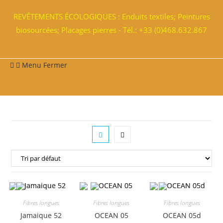
REVÊTEMENTS ÉCOLOGIQUES : Enduits textiles; Peintures
biosourcées; Placages pierres - Tél.: +33 (0)468.632.867
Menu
Fermer
Fibres longues
Fibres longues
Fibres longues
Jamaique 52
OCEAN 05
OCEAN 05d