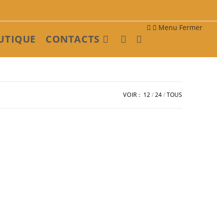
Menu
Fermer
UTIQUE
CONTACTS
Toggle
website
VOIR :
12
24
TOUS
search