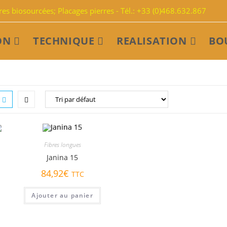
s biosourcées; Placages pierres - Tél.: +33 (0)468.632.867
ON
TECHNIQUE
REALISATION
BO
Fibres longues
Janina 15
84,92
€
TTC
Ajouter au panier