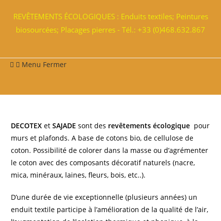
REVÊTEMENTS ÉCOLOGIQUES : Enduits textiles; Peintures
biosourcées; Placages pierres - Tél.: +33 (0)468.632.867
Menu
Fermer
DECOTEX
et
SAJADE
sont des
revêtements écologique
pour
murs et plafonds. A base de cotons bio, de cellulose de
coton. Possibilité de colorer dans la masse ou d’agrémenter
le coton avec des composants décoratif naturels (nacre,
mica, minéraux, laines, fleurs, bois, etc..).
D’une durée de vie exceptionnelle (plusieurs années) un
enduit textile participe à l’amélioration de la qualité de l’air,