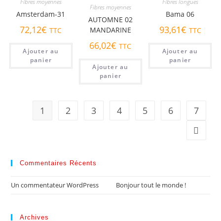
Fibres moyennes
Fibres longues
Fibres moyennes
Amsterdam-31
Bama 06
AUTOMNE 02
72,12
€
93,61
€
MANDARINE
TTC
TTC
66,02
€
TTC
Ajouter au
Ajouter au
panier
panier
Ajouter au
panier
1
2
3
4
5
6
7
Commentaires Récents
Un commentateur WordPress
dans
Bonjour tout le monde !
Archives