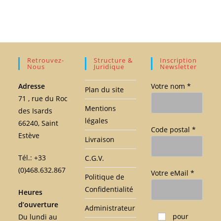
Retrouvez-
Structure &
Inscription
Nous
Juridique
Newsletter
Adresse
Votre nom *
Plan du site
71 , rue du Roc
Mentions
des Isards
légales
66240, Saint
Code postal *
Estève
Livraison
Tél.: +33
C.G.V.
(0)468.632.867
Votre eMail *
Politique de
Confidentialité
Heures
d’ouverture
Administrateur
Veuillez laisser ce c
pour
Du lundi au