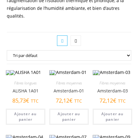
l’augmentation de l’isolation thermique et phonique, à la
régularisation de l’humidité ambiante, et bien d’autres
qualités.
Fibres longues
Fibres moyennes
Fibres moyennes
ALISHA 1A01
Amsterdam-01
Amsterdam-03
85,73
€
72,12
€
72,12
€
TTC
TTC
TTC
Ajouter au
Ajouter au
Ajouter au
panier
panier
panier