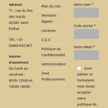
Adresse
Votre nom *
Plan du site
71 , rue du Roc
Mentions
des Isards
légales
66240, Saint
Code postal *
Estève
Livraison
Tél.: +33
C.G.V.
(0)468.632.867
Votre eMail *
Politique de
Confidentialité
Heures
d’ouverture
Administrateur
Veuillez laisser ce c
pour
Du lundi au
Zone
valider ce
vendredi :
Professionnels
formulaire
8h30–12h00 et
vous devez
14h00-18h00
accepter
notre
politique de