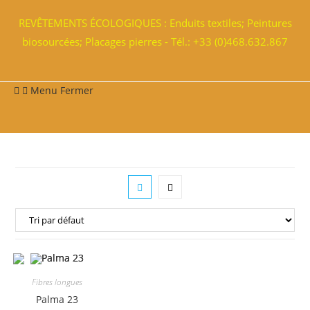
REVÊTEMENTS ÉCOLOGIQUES : Enduits textiles; Peintures
biosourcées; Placages pierres - Tél.: +33 (0)468.632.867
Menu
Fermer
Fibres longues
Palma 23