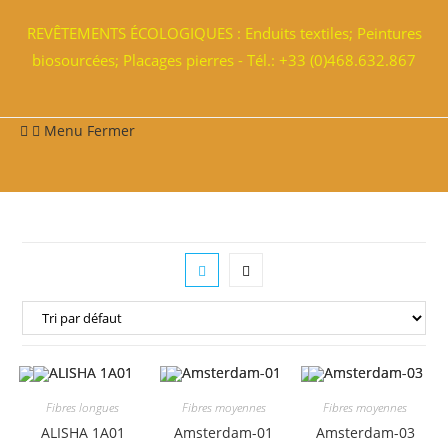
REVÊTEMENTS ÉCOLOGIQUES : Enduits textiles; Peintures
biosourcées; Placages pierres - Tél.: +33 (0)468.632.867
Menu
Fermer
Fibres longues
Fibres moyennes
Fibres moyennes
ALISHA 1A01
Amsterdam-01
Amsterdam-03