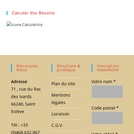
Calculer Vos Besoins
Retrouvez-
Structure &
Inscription
Nous
Juridique
Newsletter
Adresse
Votre nom *
Plan du site
71 , rue du Roc
Mentions
des Isards
légales
66240, Saint
Code postal *
Estève
Livraison
Tél.: +33
C.G.V.
(0)468.632.867