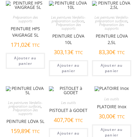
Préparation des
Les peintures Verdello-
Les peintures Verdello-
supports
préparation surfaces
,
préparation surfaces
,
Préparation des
Préparation des
PEINTURE HPS
supports
supports
VAIGRAGE 5L
PEINTURE LÖVA
PEINTURE LÖVA
10L
2,5L
171,02
€
TTC
303,13
€
83,30
€
TTC
TTC
Ajouter au
panier
Ajouter au
Ajouter au
panier
panier
Les outils
Les peintures Verdello-
Les outils
préparation surfaces
,
PLATOIRE Inox
Préparation des
PISTOLET à GODET
supports
30,00
€
TTC
407,70
€
TTC
PEINTURE LÖVA 5L
Ajouter au
159,89
€
TTC
Ajouter au
panier