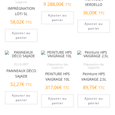
supports
9 288,00
€
VERDELLO
TTC
IMPRÉGNATION
36,00
€
TTC
LÖTI 5L
Ajouter au
panier
58,02
€
TTC
Ajouter au
panier
Ajouter au
panier
PLV & MKT
Préparation des
Préparation des
supports
supports
PANNEAUX DÉCO
PEINTURE HPS
Peinture HPS
SAJADE
VAIGRAGE 10L
VAIGRAGE 2,5L
52,27
€
TTC
317,06
€
89,75
€
TTC
TTC
Ajouter au
Ajouter au
Ajouter au
panier
panier
panier