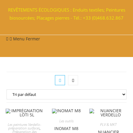
REVÊTEMENTS ÉCOLOGIQUES : Enduits textiles; Peintures
biosourcées; Placages pierres - Tél.: +33 (0)468.632.867
Menu
Fermer
Les outils
Les peintures Verdello-
PLV & MKT
préparation surfaces
,
INOMAT M8
Préparation des
NUANCIER