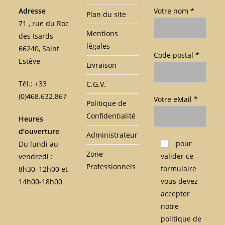
Adresse
Votre nom *
Plan du site
71 , rue du Roc
Mentions
des Isards
légales
66240, Saint
Code postal *
Estève
Livraison
Tél.: +33
C.G.V.
(0)468.632.867
Votre eMail *
Politique de
Confidentialité
Heures
d’ouverture
Administrateur
Veuillez laisser ce c
pour
Du lundi au
Zone
valider ce
vendredi :
Professionnels
formulaire
8h30–12h00 et
vous devez
14h00-18h00
accepter
notre
politique de