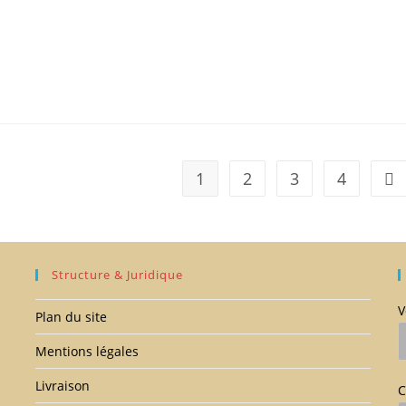
1
2
3
4
All
Structure & Juridique
V
Plan du site
Mentions légales
Livraison
C