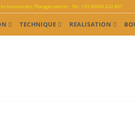
s biosourcées; Placages pierres - Tél.: +33 (0)468.632.867
ON
TECHNIQUE
REALISATION
BO