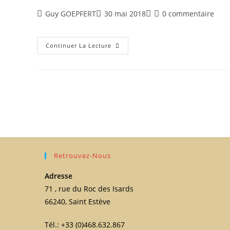
Guy GOEPFERT
30 mai 2018
0 commentaire
Continuer La Lecture
Retrouvez-Nous
Adresse
71 , rue du Roc des Isards
66240, Saint Estève
Tél.: +33 (0)468.632.867