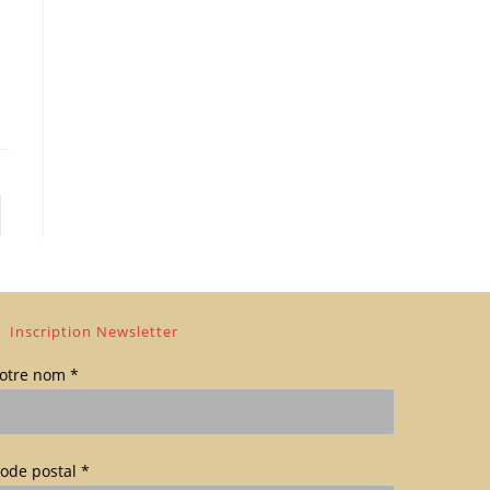
er à la page suivante
Inscription Newsletter
otre nom *
ode postal *