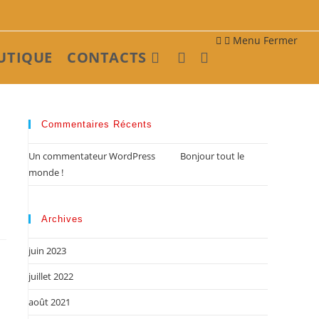
Menu
Fermer
UTIQUE
CONTACTS
Toggle
website
Commentaires Récents
Un commentateur WordPress
dans
Bonjour tout le
search
monde !
Archives
juin 2023
juillet 2022
août 2021