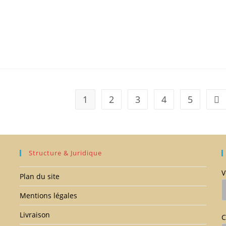
1
2
3
4
5
All
Structure & Juridique
V
Plan du site
Mentions légales
Livraison
C