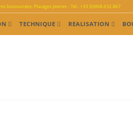
s biosourcées; Placages pierres - Tél.: +33 (0)468.632.867
ON
TECHNIQUE
REALISATION
BO