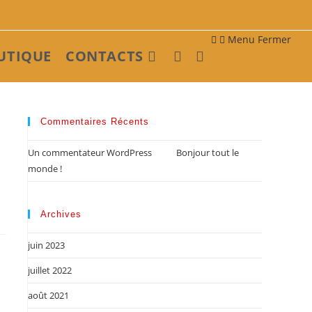
Menu
Fermer
UTIQUE
CONTACTS
Toggle
website
Commentaires Récents
Un commentateur WordPress
dans
Bonjour tout le
search
monde !
Archives
juin 2023
juillet 2022
août 2021