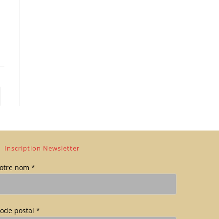
er à la page suivante
Inscription Newsletter
otre nom *
ode postal *