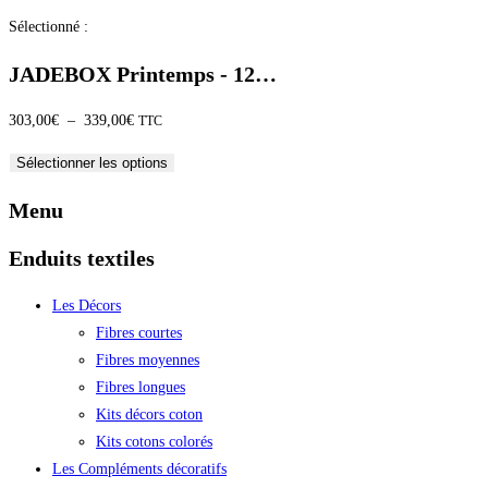
Sélectionné :
JADEBOX Printemps - 12…
Plage
303,00
€
–
339,00
€
TTC
de
Sélectionner les options
prix :
303,00€
Menu
à
Enduits textiles
339,00€
Les Décors
Fibres courtes
Fibres moyennes
Fibres longues
Kits décors coton
Kits cotons colorés
Les Compléments décoratifs