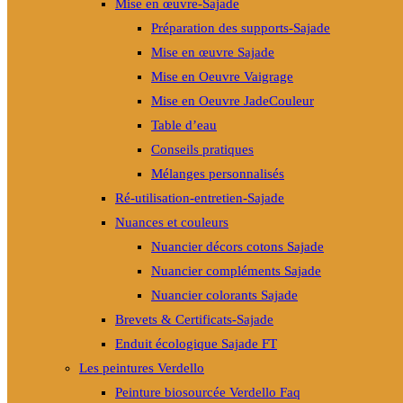
Mise en œuvre-Sajade
Préparation des supports-Sajade
Mise en œuvre Sajade
Mise en Oeuvre Vaigrage
Mise en Oeuvre JadeCouleur
Table d’eau
Conseils pratiques
Mélanges personnalisés
Ré-utilisation-entretien-Sajade
Nuances et couleurs
Nuancier décors cotons Sajade
Nuancier compléments Sajade
Nuancier colorants Sajade
Brevets & Certificats-Sajade
Enduit écologique Sajade FT
Les peintures Verdello
Peinture biosourcée Verdello Faq