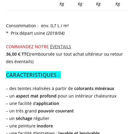
Kg
Kg
Kg
Kg
Consommation : env. 0,7 L / m²
* Prix départ usine
(2018/04)
COMMANDEZ NOTRE
ÉVENTAILS
36,00 € TTC
(remboursée sur tout achat ultérieur ou retour
des éventails)
CARACTERISTIQUES :
– des teintes réalisées à partir de
colorants minéraux
– un
aspect mat profond
pour un intérieur chaleureux
– une facilité d’
application
– un très grand
pouvoir couvrant
– un
séchage
régulier
– une peinture
inodore
– une facilité d’entretien :
lavable et lessivable