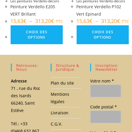
Les peintures Verdello-décors
Les peintures Verdello-décors
Peinture Verdello E205
Peinture Verdello P102
VERT Brillant
Vert Epinard
15,63
€
–
313,20
€
15,63
€
–
313,20
€
TTC
TTC
CHOIX DES
CHOIX DES
OPTIONS
OPTIONS
Retrouvez-
Structure &
Inscription
Nous
Juridique
Newsletter
Adresse
Votre nom *
Plan du site
71 , rue du Roc
Mentions
des Isards
légales
66240, Saint
Code postal *
Estève
Livraison
Tél.: +33
C.G.V.
(0)468.632.867