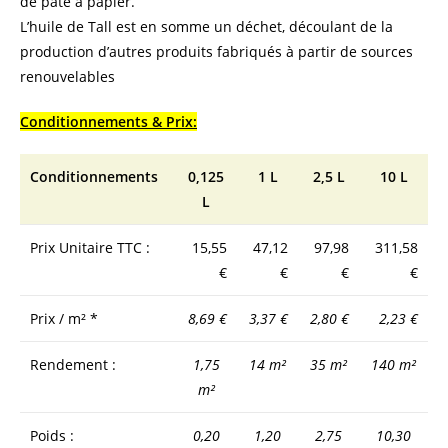
de pâte à papier.
L’huile de Tall est en somme un déchet, découlant de la
production d’autres produits fabriqués à partir de sources
renouvelables
Conditionnements & Prix:
Conditionnements
0,125
1 L
2,5 L
10 L
L
Prix Unitaire TTC :
15,55
47,12
97,98
311,58
€
€
€
€
Prix / m² *
8,69 €
3,37 €
2,80 €
2,23 €
Rendement :
1,75
14 m²
35 m²
140 m²
m²
Poids :
0,20
1,20
2,75
10,30