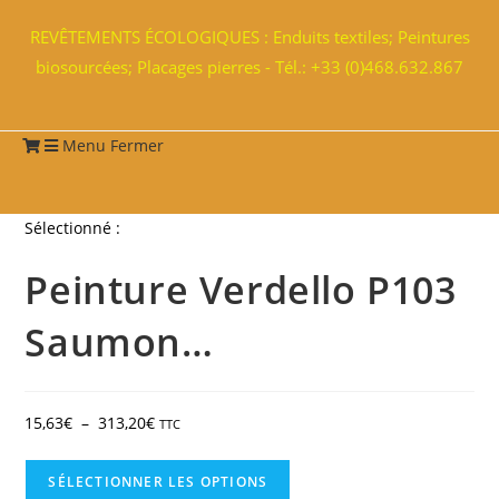
REVÊTEMENTS ÉCOLOGIQUES : Enduits textiles; Peintures
biosourcées; Placages pierres - Tél.: +33 (0)468.632.867
Menu
Fermer
Sélectionné :
Peinture Verdello P103
Saumon…
15,63
€
–
313,20
€
TTC
SÉLECTIONNER LES OPTIONS