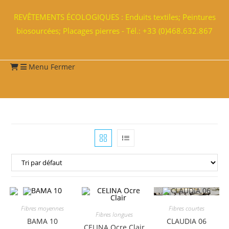
REVÊTEMENTS ÉCOLOGIQUES : Enduits textiles; Peintures
biosourcées; Placages pierres - Tél.: +33 (0)468.632.867
Menu
Fermer
Fibres moyennes
Fibres courtes
Fibres longues
BAMA 10
CLAUDIA 06
CELINA Ocre Clair