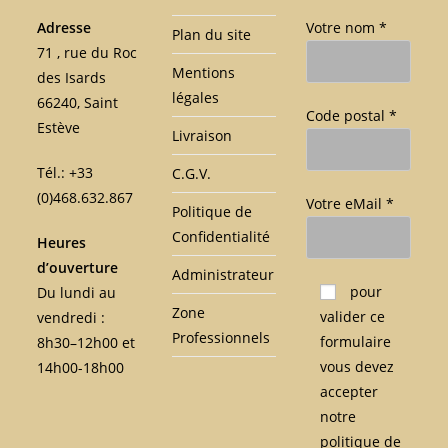
Adresse
Votre nom *
Plan du site
71 , rue du Roc
Mentions
des Isards
légales
66240, Saint
Code postal *
Estève
Livraison
Tél.: +33
C.G.V.
(0)468.632.867
Votre eMail *
Politique de
Confidentialité
Heures
d’ouverture
Administrateur
Veuillez laisser ce c
pour
Du lundi au
Zone
valider ce
vendredi :
Professionnels
formulaire
8h30–12h00 et
vous devez
14h00-18h00
accepter
notre
politique de