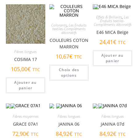
Effets & Brillants
,
Les
Enduits textiles-
Compléments décoratifs
Colorants
,
Les Enduits
textiles-Compléments
E46 MICA Beige
décoratifs
COULEURS COTON
24,41
€
TTC
MARRON
Fibres longues
10,67
€
Ajouter au
TTC
COSIMA 17
panier
Ce
105,00
€
TTC
Choix des
produit
a
options
plusieurs
Ajouter au
variations.
Les
panier
options
peuvent
être
choisies
sur
la
Fibres moyennes
Fibres longues
Fibres longues
page
du
GRACE 07A1
JANINA 06
JANINA 07d
produit
72,90
€
84,92
€
84,92
€
TTC
TTC
TTC