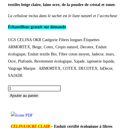
textiles beige claire, laine ocre, de la poudre de cristal et toner.
La cellulose inclus dans le sachet est le liant naturel et l’accrocheur.
Échantillons gratuit sur demande
UGS
CELINA OKR
Catégorie
Fibres longues
Étiquettes
ARMORTEX
,
Beige
,
Cotex
,
Crepis naturel
,
Decotex
,
Enduit
écologique
,
Enduit textile Bio
,
Fibre coton moyen
,
Jadecor
,
murs
,
Ocre
,
Plafonds
,
Revetement écologique
,
Sajade
,
tapisserie liquide
,
Vaigrage
Marque :
ARMORTEX
,
COTEX
,
DECOTEX
,
JaDecor
,
SAJADE
Ajouter au panier
CELINA OCRE CLAIR
– Enduit certifié écologique à fibres