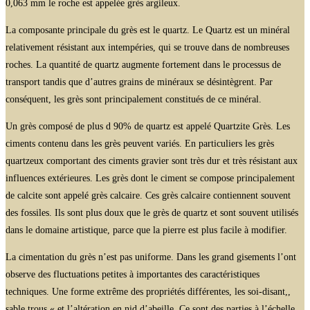
0,063 mm le roche est appelée grès argileux.
La composante principale du grès est le quartz. Le Quartz est un minéral
relativement résistant aux intempéries, qui se trouve dans de nombreuses
roches. La quantité de quartz augmente fortement dans le processus de
transport tandis que d’autres grains de minéraux se désintègrent. Par
conséquent, les grès sont principalement constitués de ce minéral.
Un grès composé de plus d 90% de quartz est appelé Quartzite Grès. Les
ciments contenu dans les grès peuvent variés. En particuliers les grès
quartzeux comportant des ciments gravier sont très dur et très résistant aux
influences extérieures. Les grès dont le ciment se compose principalement
de calcite sont appelé grès calcaire. Ces grès calcaire contiennent souvent
des fossiles. Ils sont plus doux que le grès de quartz et sont souvent utilisés
dans le domaine artistique, parce que la pierre est plus facile à modifier.
La cimentation du grès n’est pas uniforme. Dans les grand gisements l’ont
observe des fluctuations petites à importantes des caractéristiques
techniques. Une forme extrême des propriétés différentes, les soi-disant,,
sable trous « et l’altération en nid d’abeille. Ce sont des parties à l’échelle