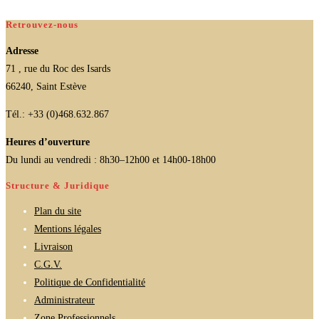
Retrouvez-nous
Adresse
71 , rue du Roc des Isards
66240, Saint Estève
Tél.: +33 (0)468.632.867
Heures d’ouverture
Du lundi au vendredi : 8h30–12h00 et 14h00-18h00
Structure & Juridique
Plan du site
Mentions légales
Livraison
C.G.V.
Politique de Confidentialité
Administrateur
Zone Professionnels