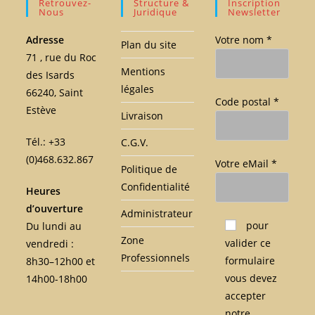
Retrouvez-
Structure &
Inscription
Nous
Juridique
Newsletter
Adresse
Votre nom *
Plan du site
71 , rue du Roc
Mentions
des Isards
légales
66240, Saint
Code postal *
Estève
Livraison
Tél.: +33
C.G.V.
(0)468.632.867
Votre eMail *
Politique de
Confidentialité
Heures
d’ouverture
Administrateur
Veuillez laisser ce c
pour
Du lundi au
Zone
valider ce
vendredi :
Professionnels
formulaire
8h30–12h00 et
vous devez
14h00-18h00
accepter
notre