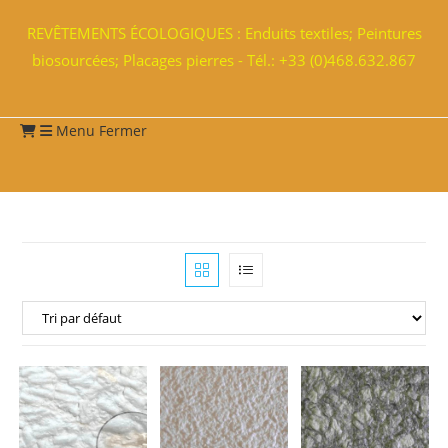
REVÊTEMENTS ÉCOLOGIQUES : Enduits textiles; Peintures
biosourcées; Placages pierres - Tél.: +33 (0)468.632.867
Menu
Fermer