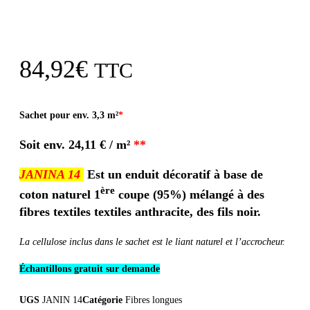
84,92
€
TTC
Sachet pour env. 3,3 m²
*
Soit env.
24,11 € / m²
**
JANINA 14
Est un enduit décoratif à base de
ère
coton naturel 1
coupe (95%) mélangé à des
fibres textiles textiles anthracite, des fils noir.
La cellulose inclus dans le sachet est le liant naturel et l’accrocheur.
Échantillons gratuit sur demande
UGS
JANIN 14
Catégorie
Fibres longues