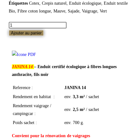
Étiquettes
Cotex
,
Crepis naturel
,
Enduit écologique
,
Enduit textile
Bio
,
Fibre coton longue
,
Mauve
,
Sajade
,
Vaigrage
,
Vert
Ajouter au panier
JANINA 14
– Enduit certifié écologique à fibres longues
anthracite, fils noir
Reference :
JANINA 14
Rendement en habitat :
env.
3,3 m²
/ sachet
Rendement vaigrage /
env.
2,5 m²
/ sachet
campingcar :
Poids sachet :
env. 700 g.
Convient pour la rénovation de vaigrages