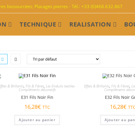
s biosourcées; Placages pierres - Tél.: +33 (0)468.632.867
ON
TECHNIQUE
REALISATION
BO
ffets & Brillants
,
Fils & Fibres
,
Les Enduits textiles-
Effets & Brillants
,
Fils & Fibres
,
Le
Compléments décoratifs
Compléments décora
E31 Fils Noir Fin
E32 Fils Noir G
16,28
€
16,28
€
TTC
TT
Ajouter au panier
Ajouter au pan