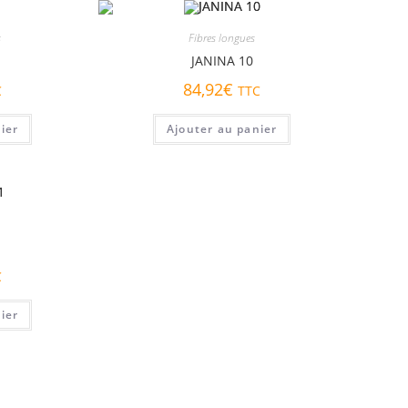
s
Fibres longues
JANINA 10
84,92
€
C
TTC
ier
Ajouter au panier
C
ier