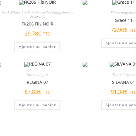
Fils & Fibres
,
Les Enduits textiles-Compléments
Fibres moyenne
décoratifs
Grace 11
FK206 Fils NOIR
72,90
€
TT
29,78
€
TTC
Ajouter au pan
Ajouter au panier
Fibres longues
Fibres longues
REGINA 07
SILVANA 01
87,83
€
91,34
€
TTC
TT
Ajouter au panier
Ajouter au pan