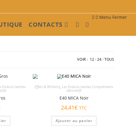
Menu
Fermer
UTIQUE
CONTACTS
Toggle
website
VOIR :
12
24
TOUS
search
s Enduits textiles-
Effets & Brillants
,
Les Enduits textiles-Compléments
tifs
décoratifs
ros
E40 MICA Noir
24,41
€
C
TTC
ier
Ajouter au panier