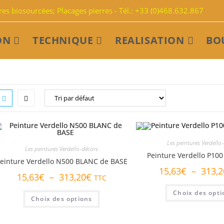
s biosourcées; Placages pierres - Tél.: +33 (0)468.632.867
ON
TECHNIQUE
REALISATION
BO
Les peintures Verdello
Les peintures Verdello-décors
Peinture Verdello P100
einture Verdello N500 BLANC de BASE
15,63
€
–
313,2
Plage
15,63
€
–
313,20
€
TTC
de
prix :
Ce
Choix des opti
15,63€
Choix des options
produit
à
a
313,20€
plusieurs
variations.