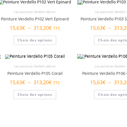
Les
options
peuvent
Les peintures Verdello-décors
Les peintures Verdello
être
choisies
Peinture Verdello P102 Vert Epinard
Peinture Verdello P103 
sur
la
Plage
15,63
€
–
313,20
€
15,63
€
–
313,2
TTC
page
de
du
prix :
Ce
produit
15,63€
Choix des options
Choix des opti
produit
à
a
313,20€
plusieurs
variations.
Les
options
peuvent
Les peintures Verdello-décors
Les peintures Verdello
être
choisies
Peinture Verdello P105 Corail
Peinture Verdello P106 
sur
la
Plage
15,63
€
–
313,20
€
15,63
€
–
313,2
TTC
page
de
du
prix :
Ce
produit
15,63€
Choix des options
Choix des opti
produit
à
a
313,20€
plusieurs
variations.
Les
options
peuvent
être