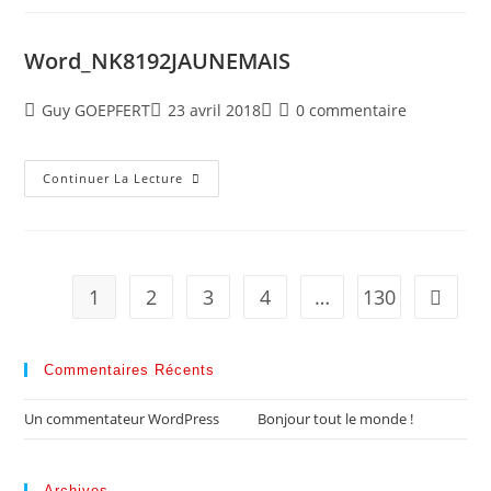
Word_NK8192JAUNEMAIS
Guy GOEPFERT
23 avril 2018
0 commentaire
Continuer La Lecture
1
2
3
4
…
130
Aller à 
Commentaires Récents
Un commentateur WordPress
dans
Bonjour tout le monde !
Archives