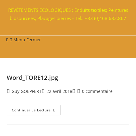
REVÊTEMENTS ÉCOLOGIQUES : Enduits textiles; Peintures
biosourcées; Placages pierres - Tél.: +33 (0)468.632.867
Menu
Fermer
Word_TORE12.jpg
Guy GOEPFERT
22 avril 2018
0 commentaire
Continuer La Lecture