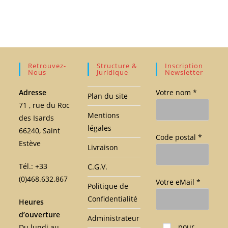
Retrouvez-
Structure &
Inscription
Nous
Juridique
Newsletter
Adresse
Votre nom *
Plan du site
71 , rue du Roc
Mentions
des Isards
légales
66240, Saint
Code postal *
Estève
Livraison
Tél.: +33
C.G.V.
(0)468.632.867
Votre eMail *
Politique de
Confidentialité
Heures
d’ouverture
Administrateur
Veuillez laisser ce c
pour
Du lundi au