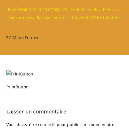
REVÊTEMENTS ÉCOLOGIQUES : Enduits textiles; Peintures
biosourcées; Placages pierres - Tél.: +33 (0)468.632.867
Menu
Fermer
PrintButton
Laisser un commentaire
Vous devez être
connecté
pour publier un commentaire.