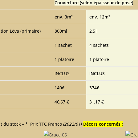
Couverture (selon épaisseur de pose)
env. 3m²
env. 12m²
tion Löva (primaire)
800ml
2,5 l
1 sachet
4 sachets
1 platoire
1 platoire
INCLUS
INCLUS
140€
374€
46,67 €
31,17 €
t du stock – * Prix TTC Franco
(2022/01)
Décors concernés :