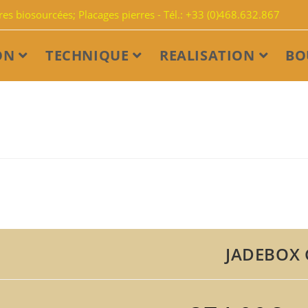
s biosourcées; Placages pierres - Tél.: +33 (0)468.632.867
ON
TECHNIQUE
REALISATION
BO
JADEBOX 