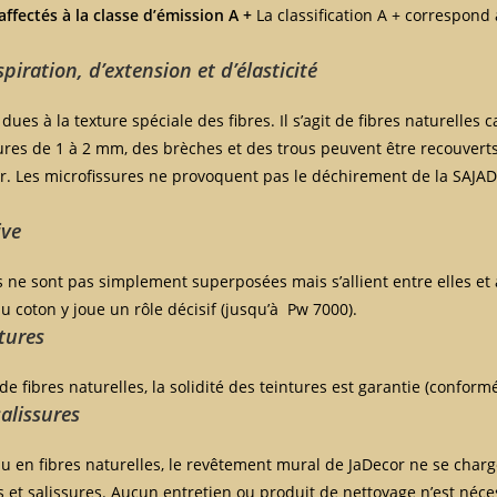
affectés à la classe d’émission A +
La classification A + correspond
piration, d’extension et d’élasticité
dues à la texture spéciale des fibres. Il s’agit de fibres naturelles 
sures de 1 à 2 mm, des brèches et des trous peuvent être recouverts
. Les microfissures ne provoquent pas le déchirement de la SAJAD
ive
es ne sont pas simplement superposées mais s’allient entre elles et
u coton y joue un rôle décisif (jusqu’à Pw 7000).
ntures
n de fibres naturelles, la solidité des teintures est garantie (conform
alissures
u en fibres naturelles, le revêtement mural de JaDecor ne se charg
s et salissures. Aucun entretien ou produit de nettoyage n’est néce