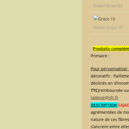
Enduit Grace 03
Enduit Grace 10
Produits compléme
Primaire : LÖVA E
Pour personnaliser
décoratifs : Paillett
déclinés en d’innom
TTC
(remboursée sur
jadecor@sfr.fr
DESCRIPTION
SAJA
agrémentées de minér
nature de ces fibres
s’ancrent entre ell