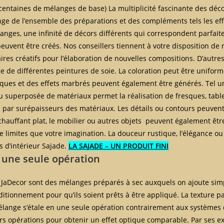
s centaines de mélanges de base) La multiplicité fascinante des déc
nge de l’ensemble des préparations et des compléments tels les ef
langes, une infinité de décors différents qui correspondent parfai
 peuvent être créés. Nos conseillers tiennent à votre disposition d
aires créatifs pour l’élaboration de nouvelles compositions. D’autr
 de différentes peintures de soie. La coloration peut être unifor
ques et des effets marbrés peuvent également être générés. Tel u
 superposée de matériaux permet la réalisation de fresques, table
s par surépaisseurs des matériaux. Les détails ou contours peuvent 
chauffant plat, le mobilier ou autres objets peuvent également êtr
e limites que votre imagination. La douceur rustique, l’élégance ou 
s d’intérieur Sajade.
LA SAJADE – UN PRODUIT FINI
 une seule opération
 JaDecor sont des mélanges préparés à sec auxquels on ajoute sim
itionnement pour qu’ils soient prêts à être appliqué. La texture pa
élange s’étale en une seule opération contrairement aux systèmes 
 opérations pour obtenir un effet optique comparable. Par ses exc