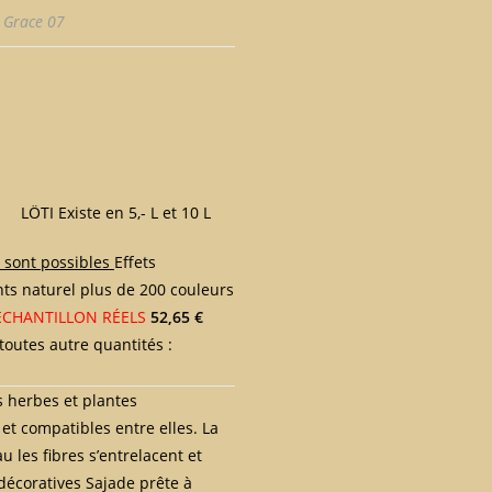
 Grace 07
TI Existe en 5,- L et 10 L
 sont possibles
Effets
rants naturel plus de 200 couleurs
ÉCHANTILLON RÉELS
52,65 €
outes autre quantités :
s herbes et plantes
 et compatibles entre elles. La
 les fibres s’entrelacent et
décoratives Sajade prête à