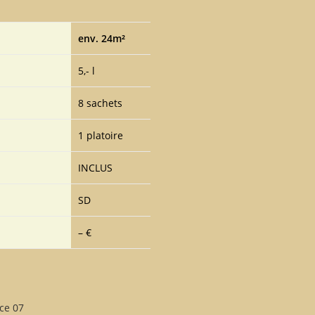
env. 24m²
5,- l
8 sachets
1 platoire
INCLUS
SD
– €