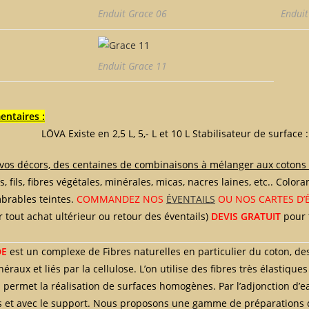
Enduit Grace 06
Enduit
Enduit Grace 11
ntaires :
xiste en 2,5 L, 5,- L et 10 L Stabilisateur de surface : LÖ
 vos décors, des centaines de combinaisons à mélanger aux cotons
es, fils, fibres végétales, minérales, micas, nacres laines, etc.. Colo
brables teintes.
COMMANDEZ NOS
ÉVENTAILS
OU NOS CARTES D’
 tout achat ultérieur ou retour des éventails)
DEVIS GRATUIT
pour t
DE
est un complexe de Fibres naturelles en particulier du coton, de
aux et liés par la cellulose. L’on utilise des fibres très élastiques
 permet la réalisation de surfaces homogènes. Par l’adjonction d’eau
es et avec le support. Nous proposons une gamme de préparations 