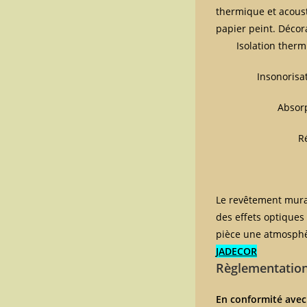
thermique et acousti
papier peint. Décor
Isolation ther
Insonorisa
Absor
R
Le revêtement mural
des effets optiques
pièce une atmosphèr
JADECOR
Règlementatio
En conformité avec