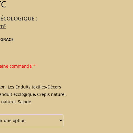
TC
 ÉCOLOGIQUE :
 m²
s
GRACE
haine commande *
ton
,
Les Enduits textiles-Décors
enduit ecologique
,
Crepis naturel
,
 naturel
,
Sajade