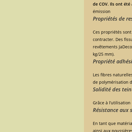
de COV. Ils ont été 
émission
Propriétés de res
Ces propriétés sont 
contracter. Des fis
revêtements JaDecor
kg/25 mm).
Propriété adhés
Les fibres naturell
de polymérisation d
Solidité des tei
Grâce à l’utilisatio
Résistance aux s
En tant que matéria
ainsi aux poussière