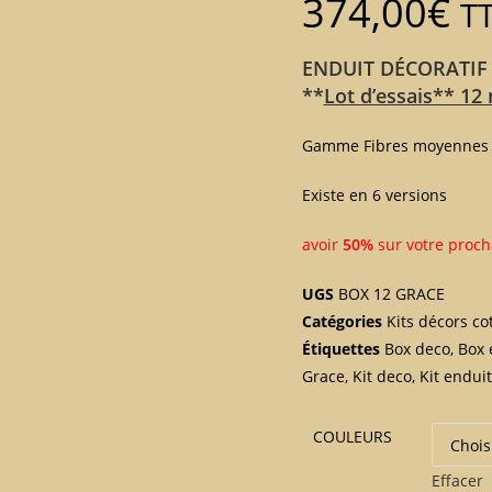
374,00
€
T
ENDUIT DÉCORATIF
**
Lot d’essais** 12
Gamme Fibres moyenne
Existe en 6 versions
avoir
50%
sur votre proc
UGS
BOX 12 GRACE
Catégories
Kits décors co
Étiquettes
Box deco
,
Box 
Grace
,
Kit deco
,
Kit enduit
COULEURS
Effacer