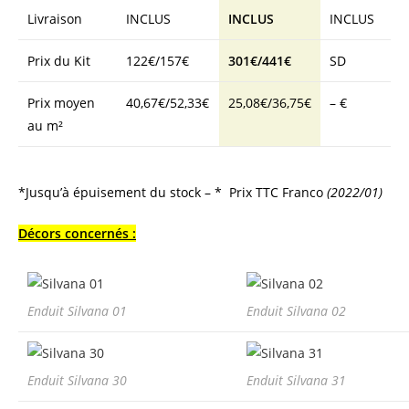
Livraison
INCLUS
INCLUS
INCLUS
Prix du Kit
122€/157€
301€/441€
SD
Prix moyen
40,67€/52,33€
25,08€/36,75€
– €
au m²
*Jusqu’à épuisement du stock – * Prix TTC Franco
(2022/01)
Décors concernés :
Enduit Silvana 01
Enduit Silvana 02
Enduit Silvana 30
Enduit Silvana 31