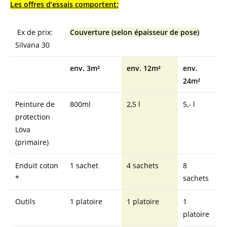
Les offres d’essais comportent:
Ex de prix:
Couverture (selon épaisseur de pose)
Silvana 30
env. 3m²
env. 12m²
env.
24m²
Peinture de
800ml
2,5 l
5,- l
protection
Löva
(primaire)
Enduit coton
1 sachet
4 sachets
8
*
sachets
Outils
1 platoire
1 platoire
1
platoire