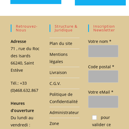
Retrouvez-
Structure &
Inscription
Nous
Juridique
Newsletter
Adresse
Votre nom *
Plan du site
71 , rue du Roc
Mentions
des Isards
légales
66240, Saint
Code postal *
Estève
Livraison
Tél.: +33
C.G.V.
(0)468.632.867
Votre eMail *
Politique de
Confidentialité
Heures
d’ouverture
Administrateur
Veuillez laisser ce c
pour
Du lundi au
Zone
valider ce
vendredi :