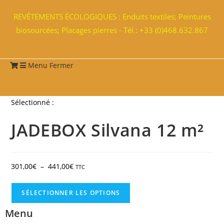
REVÊTEMENTS ÉCOLOGIQUES : Enduits textiles; Peintures
biosourcées; Placages pierres - Tél.: +33 (0)468.632.867
Menu
Fermer
Sélectionné :
JADEBOX Silvana 12 m²
301,00
€
–
441,00
€
TTC
SÉLECTIONNER LES OPTIONS
Menu