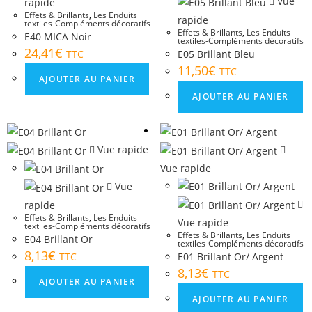
Vue
rapide
Effets & Brillants
,
Les Enduits
rapide
textiles-Compléments décoratifs
Effets & Brillants
,
Les Enduits
E40 MICA Noir
textiles-Compléments décoratifs
24,41
€
TTC
E05 Brillant Bleu
11,50
€
TTC
AJOUTER AU PANIER
AJOUTER AU PANIER
Vue rapide
Vue rapide
Vue
rapide
Effets & Brillants
,
Les Enduits
Vue rapide
textiles-Compléments décoratifs
Effets & Brillants
,
Les Enduits
E04 Brillant Or
textiles-Compléments décoratifs
8,13
€
TTC
E01 Brillant Or/ Argent
8,13
€
TTC
AJOUTER AU PANIER
AJOUTER AU PANIER