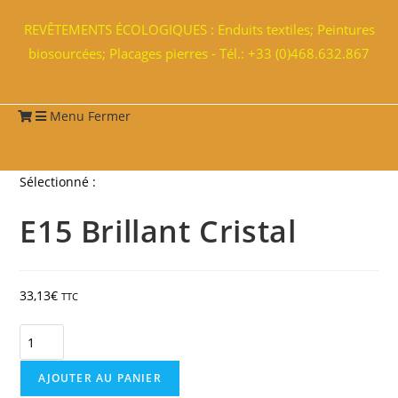
REVÊTEMENTS ÉCOLOGIQUES : Enduits textiles; Peintures
biosourcées; Placages pierres - Tél.: +33 (0)468.632.867
Menu
Fermer
Sélectionné :
E15 Brillant Cristal
33,13
€
TTC
AJOUTER AU PANIER