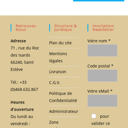
Retrouvez-
Structure &
Inscription
Nous
Juridique
Newsletter
Adresse
Votre nom *
Plan du site
71 , rue du Roc
Mentions
des Isards
légales
66240, Saint
Code postal *
Estève
Livraison
Tél.: +33
C.G.V.
(0)468.632.867
Votre eMail *
Politique de
Confidentialité
Heures
d’ouverture
Administrateur
Veuillez laisser ce c
pour
Du lundi au
Zone
valider ce
vendredi :