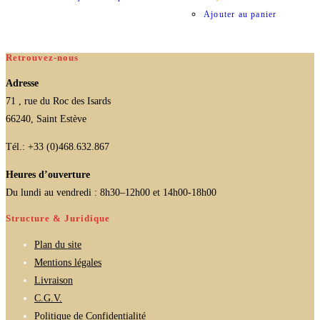
Ajouter au panier
Retrouvez-nous
Adresse
71 , rue du Roc des Isards
66240, Saint Estève
Tél.: +33 (0)468.632.867
Heures d’ouverture
Du lundi au vendredi : 8h30–12h00 et 14h00-18h00
Structure & Juridique
Plan du site
Mentions légales
Livraison
C.G.V.
Politique de Confidentialité