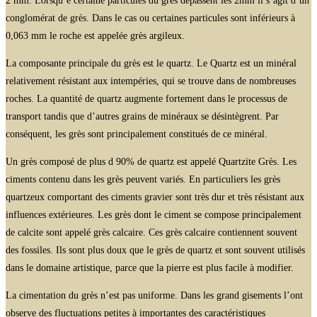
2 mm. Lorsqu’e certaine particules du grès dépassent les 2mm il s’agit d’un
conglomérat de grès. Dans le cas ou certaines particules sont inférieurs à
0,063 mm le roche est appelée grès argileux.
La composante principale du grès est le quartz. Le Quartz est un minéral
relativement résistant aux intempéries, qui se trouve dans de nombreuses
roches. La quantité de quartz augmente fortement dans le processus de
transport tandis que d’autres grains de minéraux se désintègrent. Par
conséquent, les grès sont principalement constitués de ce minéral.
Un grès composé de plus d 90% de quartz est appelé Quartzite Grès. Les
ciments contenu dans les grès peuvent variés. En particuliers les grès
quartzeux comportant des ciments gravier sont très dur et très résistant aux
influences extérieures. Les grès dont le ciment se compose principalement
de calcite sont appelé grès calcaire. Ces grès calcaire contiennent souvent
des fossiles. Ils sont plus doux que le grès de quartz et sont souvent utilisés
dans le domaine artistique, parce que la pierre est plus facile à modifier.
La cimentation du grès n’est pas uniforme. Dans les grand gisements l’ont
observe des fluctuations petites à importantes des caractéristiques