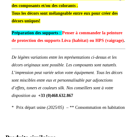
des composants et/ou des colorants .
Tous les décors sont mélangeable entre eux pour créer des
décors uniques!
Préparation des supports :
Penser à commander la peinture
de protection des supports Löva (habitat) ou HPS (vaigrage)
.
De légères variations entre les représentations ci-dessus et les
décors originaux sont possible. Les composants sont naturels.
L’impression peut variée selon votre équipement. Tous les décors
sont miscibles entre eux et personnalisable par adjonctions
d’effets, toners et couleurs silk. Nos conseillers sont à votre
disposition au
+33 (0)468.632.867
* Prix départ usine
(2025/05) –
** Consommation en habitation