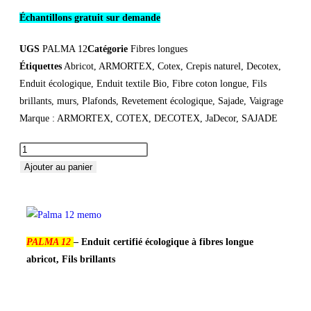
Échantillons gratuit sur demande
UGS
PALMA 12
Catégorie
Fibres longues
Étiquettes
Abricot
,
ARMORTEX
,
Cotex
,
Crepis naturel
,
Decotex
,
Enduit écologique
,
Enduit textile Bio
,
Fibre coton longue
,
Fils
brillants
,
murs
,
Plafonds
,
Revetement écologique
,
Sajade
,
Vaigrage
Marque :
ARMORTEX
,
COTEX
,
DECOTEX
,
JaDecor
,
SAJADE
Ajouter au panier
PALMA 12
– Enduit certifié écologique à fibres longue
abricot, Fils brillants