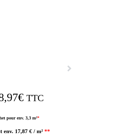
8,97
€
TTC
het pour env. 3,3 m²
*
it env.
17,87 € / m²
**