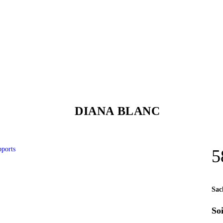
DIANA BLANC
pports
5
Sac
So