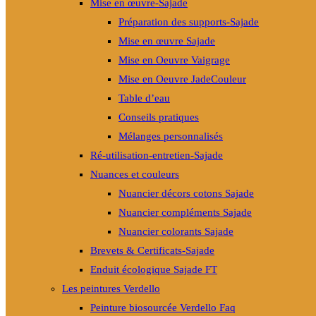
Mise en œuvre-Sajade
Préparation des supports-Sajade
Mise en œuvre Sajade
Mise en Oeuvre Vaigrage
Mise en Oeuvre JadeCouleur
Table d’eau
Conseils pratiques
Mélanges personnalisés
Ré-utilisation-entretien-Sajade
Nuances et couleurs
Nuancier décors cotons Sajade
Nuancier compléments Sajade
Nuancier colorants Sajade
Brevets & Certificats-Sajade
Enduit écologique Sajade FT
Les peintures Verdello
Peinture biosourcée Verdello Faq