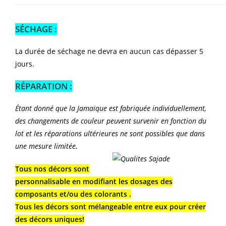
SÉCHAGE :
La durée de séchage ne devra en aucun cas dépasser 5
jours.
RÉPARATION :
Étant donné que la Jamaïque est fabriquée individuellement,
des changements de couleur peuvent survenir en fonction du
lot et les réparations ultérieures ne sont possibles que dans
une mesure limitée
.
Tous nos décors sont
personnalisable en modifiant les dosages des
composants et/ou des colorants .
Tous les décors sont mélangeable entre eux pour créer
des décors uniques!