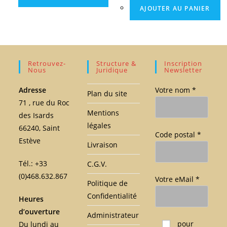
AJOUTER AU PANIER
Retrouvez-
Structure &
Inscription
Nous
Juridique
Newsletter
Adresse
Votre nom *
Plan du site
71 , rue du Roc
Mentions
des Isards
légales
66240, Saint
Code postal *
Estève
Livraison
Tél.: +33
C.G.V.
(0)468.632.867
Votre eMail *
Politique de
Confidentialité
Heures
d’ouverture
Administrateur
Veuillez laisser ce c
pour
Du lundi au