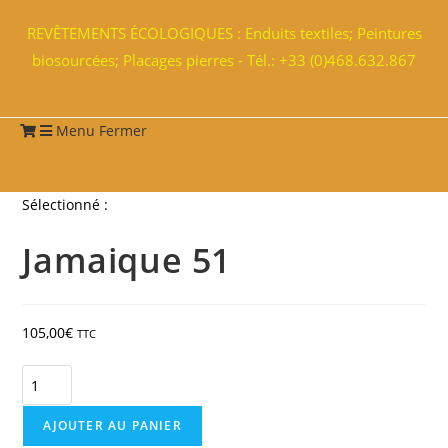
REVÊTEMENTS ÉCOLOGIQUES : Enduits textiles; Peintures
biosourcées; Placages pierres - Tél.: +33 (0)468.632.867
Menu
Fermer
Sélectionné :
Jamaique 51
105,00
€
TTC
AJOUTER AU PANIER