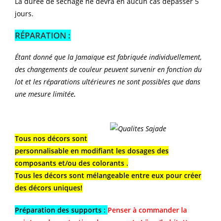
La durée de séchage ne devra en aucun cas dépasser 5
jours.
RÉPARATION :
Étant donné que la Jamaïque est fabriquée individuellement,
des changements de couleur peuvent survenir en fonction du
lot et les réparations ultérieures ne sont possibles que dans
une mesure limitée
.
Tous nos décors sont
personnalisable en modifiant les dosages des
composants et/ou des colorants .
Tous les décors sont mélangeable entre eux pour créer
des décors uniques!
Préparation des supports :
Penser à commander la