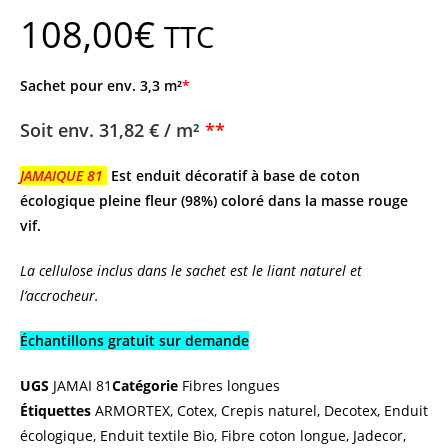
108,00
€
TTC
Sachet pour env. 3,3 m²
*
Soit env.
31,82 € / m²
**
JAMAIQUE 81
Est enduit décoratif à base de coton
écologique pleine fleur (98%) coloré dans la masse rouge
vif.
La cellulose inclus dans le sachet est le liant naturel et
l’accrocheur.
Échantillons gratuit sur demande
UGS
JAMAI 81
Catégorie
Fibres longues
Étiquettes
ARMORTEX
,
Cotex
,
Crepis naturel
,
Decotex
,
Enduit
écologique
,
Enduit textile Bio
,
Fibre coton longue
,
Jadecor
,