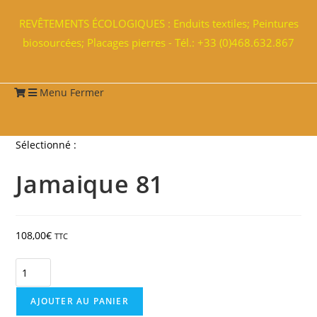
REVÊTEMENTS ÉCOLOGIQUES : Enduits textiles; Peintures
biosourcées; Placages pierres - Tél.: +33 (0)468.632.867
Menu
Fermer
Sélectionné :
Jamaique 81
108,00
€
TTC
AJOUTER AU PANIER