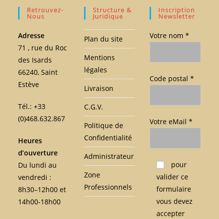
Retrouvez-
Structure &
Inscription
Nous
Juridique
Newsletter
Adresse
Votre nom *
Plan du site
71 , rue du Roc
Mentions
des Isards
légales
66240, Saint
Code postal *
Estève
Livraison
Tél.: +33
C.G.V.
(0)468.632.867
Votre eMail *
Politique de
Confidentialité
Heures
d’ouverture
Administrateur
Veuillez laisser ce c
pour
Du lundi au
Zone
valider ce
vendredi :
Professionnels
formulaire
8h30–12h00 et
vous devez
14h00-18h00
accepter